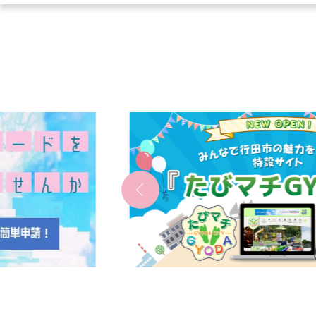
2
枚
目
の
ス
ラ
イ
ド