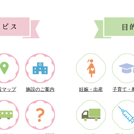
田市優秀建設工事技術者表彰式を行いました
目
的
会等の開催情報をお知らせします
別
で
こどもまんなか児童福祉週間」標語の募集について
探
す
プロモーション特設サイト 「たびマチGYODA」がオープンし
集
設マップ
施設のご案内
妊娠・出産
子育て・