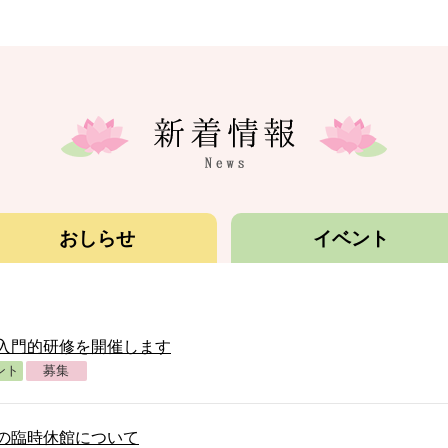
新
着
情
報
おしらせ
イベント
News
入門的研修を開催します
ント
募集
の臨時休館について