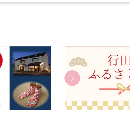
4
枚
目
の
ス
ラ
イ
ド