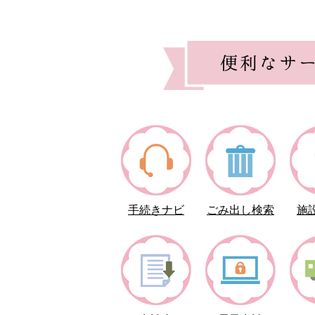
2026年08月03日
令和8年度行
おしらせ
便
利
2026年08月03日
委員会・審議
な
サ
2026年08月01日
令和9年度「
ー
募集
ビ
ス
2026年07月31日
行田市シティ
おしらせ
募
手続きナビ
ごみ出し検索
施