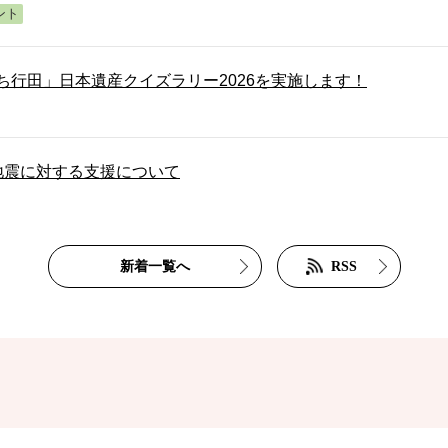
ント
ち行田」日本遺産クイズラリー2026を実施します！
地震に対する支援について
組と「災害等発生時における建機等の提供及びオペレーターの
新着一覧へ
RSS
市民の方に行田市物価高騰対応生活応援商品券（市内共通商品券
集