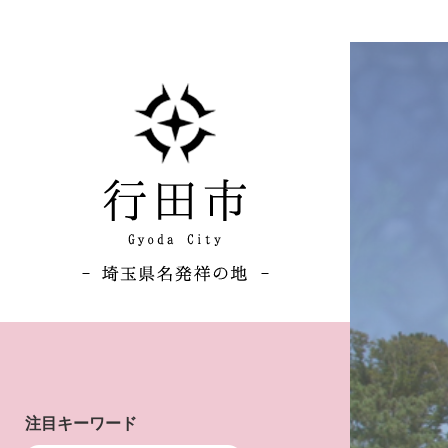
2
枚
目
の
ス
ラ
イ
ド
注目キーワード