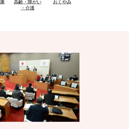
康
高齢・障がい
おくやみ
・介護