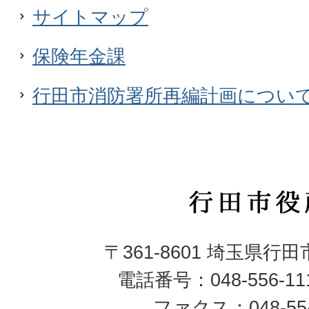
サイトマップ
保険年金課
行田市消防署所再編計画につい
行
田
〒361-8601 埼玉県行
市
電話番号：048-556-1
役
ファクス：048-554