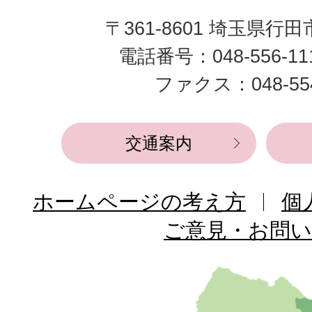
田
〒361-8601 埼玉県行
市
電話番号：048-556-1
役
ファクス：048-554
所
交通案内
ホームページの考え方
個
ご意見・お問