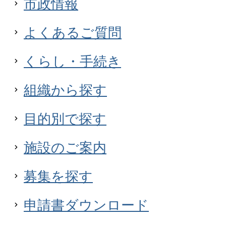
市政情報
平和をかんがえるワークショッ
よくあるご質問
06月26日
くらし・手続き
【7/18～】うきしろ号のスタン
組織から探す
ットしよう！！
目的別で探す
06月19日
施設のご案内
【7/1～】JR東日本行田駅開業
開催します
募集を探す
申請書ダウンロード
05月13日