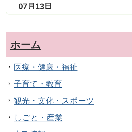
07月13日
「はにわコンテスト in 行田古
出展者を募集します
ホーム
07月01日
令和8年度埼玉県防災航空隊・行
医療・健康・福祉
救助連携訓練を実施しました
子育て・教育
07月01日
観光・文化・スポーツ
夏休み伝統文化体験教室の受講
しごと・産業
06月30日