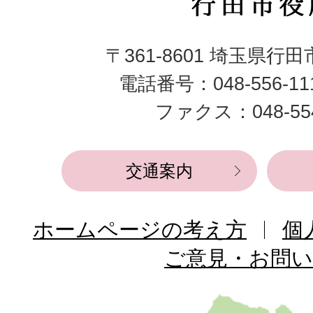
行
田
〒361-8601 埼玉県行
市
電話番号：048-556-1
役
ファクス：048-554
所
交通案内
ホームページの考え方
個
ご意見・お問