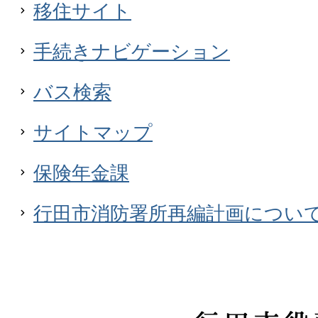
中心市街地における公共施設の
移住サイト
オープンハウスについて
手続きナビゲーション
04月27日
バス検索
令和8年度第1回行田市感謝状贈
サイトマップ
04月08日
保険年金課
さきたまテラスゾーンの出店情
行田市消防署所再編計画につい