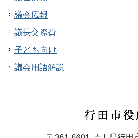
議会広報
議長交際費
子ども向け
議会用語解説
行
田
〒361-8601 埼玉県行