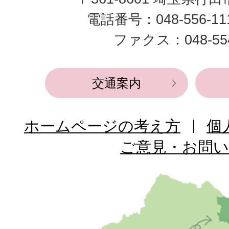
市
電話番号：048-556-1
役
ファクス：048-554
所
交通案内
ホームページの考え方
個
ご意見・お問