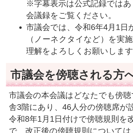
※字幕表示は公式記録ではあ
会議録をご覧ください。
市議会では、令和6年4月1日
（ノーネクタイなど）を実施
理解をよろしくお願いしま
市議会を傍聴される方
市議会の本会議はどなたでも傍聴
舎3階にあり、46人分の傍聴席が
令和8年1月1日付けで傍聴規則を
で、改正後の傍聴規則については