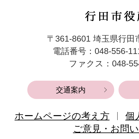
行
田
〒361-8601 埼玉県行
市
電話番号：048-556-1
役
ファクス：048-554
所
交通案内
ホームページの考え方
個
ご意見・お問