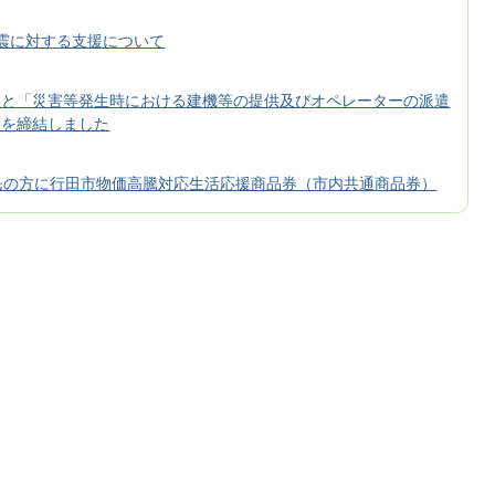
震に対する支援について
組と「災害等発生時における建機等の提供及びオペレーターの派遣
」を締結しました
民の方に行田市物価高騰対応生活応援商品券（市内共通商品券）
た
市優秀建設工事技術者表彰式を行いました
ロモーション特設サイト 「たびマチGYODA」がオープンしまし
備工事責任技術者資格認定共通試験を行います
女性向け就職支援セミナーを開催します