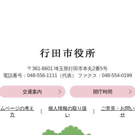
法連盟 行田南道院の拳士2名が表敬訪問しました
における行田市将来ビジョンを策定しました
和8年8月号を発行しました
行
座「似合う服がわかる!骨格診断セミナー」を開催します
田
市
〒361-8601 埼玉県行田市本丸2番5号
役
発注見通し」の情報を更新しました
電話番号：048-556-1111（代表）
ファクス：048-554-0199
所
ティバル「KOFUN de マルシェ」出店者募集をします
交通案内
開庁時間
催のお知らせ
ームページの考え
個人情報の取り扱
ご意見・お問い
方
い
せ
ーター検針時間を拡大します（熱中症対策）