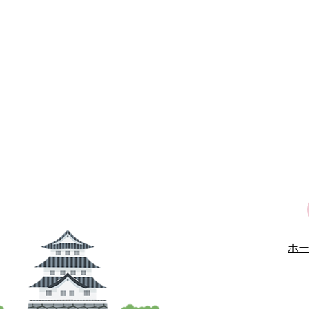
07月31日
行田市少林寺拳
07月30日
デジタル社会
07月30日
市報ぎょうだ令
07月30日
女性活躍推進講
07月28日
「建設工事等
07月28日
行田古墳フェス
07月27日
教育委員会開
ホ
07月24日
夏季の水道メ