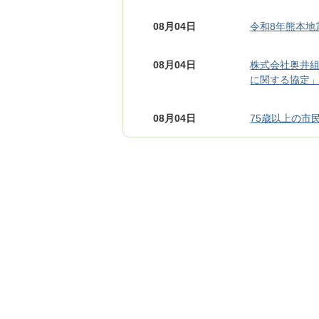
08月04日
令和8年熊本地
08月04日
株式会社奥井
に関する協定
08月04日
75歳以上の市
を発送しまし
08月03日
令和8年度行田
07月31日
行田市シティプ
た！
07月31日
下水道排水設
07月31日
行田市共催の