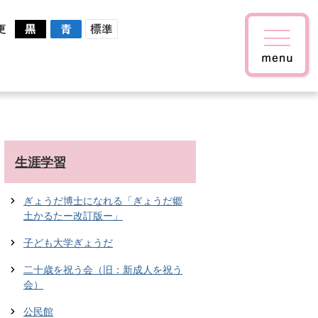
更
生涯学習
ぎょうだ博士になれる「ぎょうだ郷
土かるたー改訂版ー」
子ども大学ぎょうだ
二十歳を祝う会（旧：新成人を祝う
会）
公民館