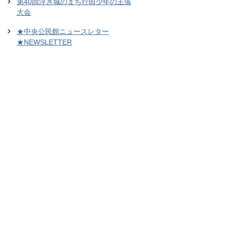
第40回浮き城のまち行田少年の主張
大会
★中央公民館ニュースレター
★NEWSLETTER