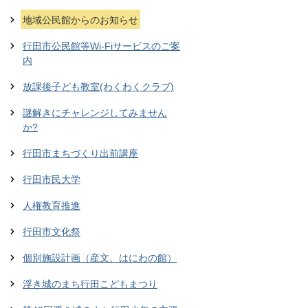
地域公民館からのお知らせ
行田市公民館等Wi-Fiサービスのご案
内
放課後子ども教室(わくわくクラブ)
謎解きにチャレンジしてみません
か?
行田市まちづくり出前講座
行田市民大学
人権教育推進
行田市文化祭
個別施設計画（産文、はにわの館）
浮き城のまち行田こどもまつり