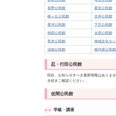
長野公民館
星宮公民館
桜ヶ丘公民館
太井公民館
星河公民館
下忍公民館
持田公民館
太田公民館
荒木公民館
地域文化セン
須加公民館
南河原公民館
忍・行田公民館
現在、お知らせすべき最新情報はありませ
き続きご確認ください。
佐間公民館
学級・講座