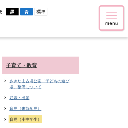
更
子育て・教育
さきたま古墳公園「子どもの遊び
場」整備について
妊娠・出産
育児（未就学児）
育児（小中学生）