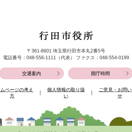
行
田
市
〒361-8601 埼玉県行田市本丸2番5号
役
電話番号：048-556-1111（代表）
ファクス：048-554-0199
所
交通案内
開庁時間
ームページの考え
個人情報の取り扱
ご意見・お問い
方
い
せ