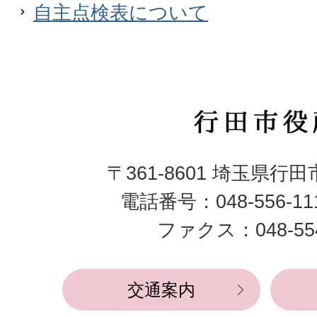
自主点検表について
行
田
〒361-8601 埼玉県行
市
電話番号：048-556-1
役
ファクス：048-554
所
交通案内