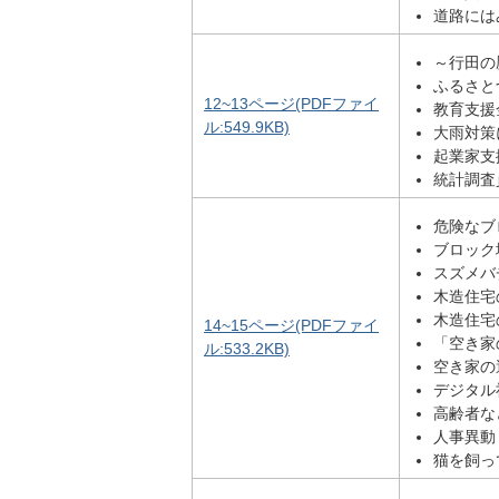
道路には
～行田の
ふるさと
12~13ページ(PDFファイ
教育支援
ル:549.9KB)
大雨対策
起業家支
統計調査
危険なブ
ブロック
スズメバ
木造住宅
木造住宅
14~15ページ(PDFファイ
「空き家
ル:533.2KB)
空き家の
デジタル
高齢者な
人事異動
猫を飼っ