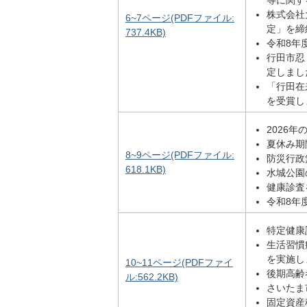
株式会社
6~7ページ(PDFファイル:
定」を締
737.4KB)
令和8年
行田市忍
定しまし
「行田在
を受賞し
2026
夏休み期
8~9ページ(PDFファイル:
防災行政
618.1KB)
水城公園
健康診査
令和8年
特定健康
生活習慣
を実施し
10~11ページ(PDFファイ
後期高齢
ル:562.2KB)
さいたま
固定資産