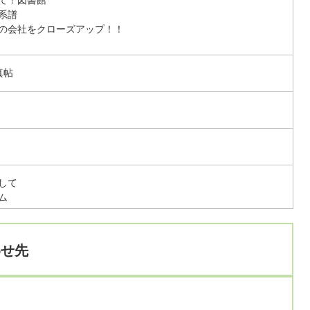
系譜
の会社をクローズアップ！！
真帖
して
ム
わせ先