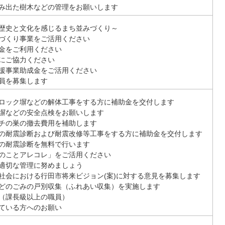
み出た樹木などの管理をお願いします
歴史と文化を感じるまち並みづくり～
づくり事業をご活用ください
金をご利用ください
にご協力ください
援事業助成金をご活用ください
員を募集します
ロック塀などの解体工事をする方に補助金を交付します
塀などの安全点検をお願いします
チの巣の撤去費用を補助します
の耐震診断および耐震改修等工事をする方に補助金を交付します
の耐震診断を無料で行います
のことアレコレ」をご活用ください
適切な管理に努めましょう
社会における行田市将来ビジョン(案)に対する意見を募集します
どのごみの戸別収集（ふれあい収集）を実施します
（課長級以上の職員）
ている方へのお願い