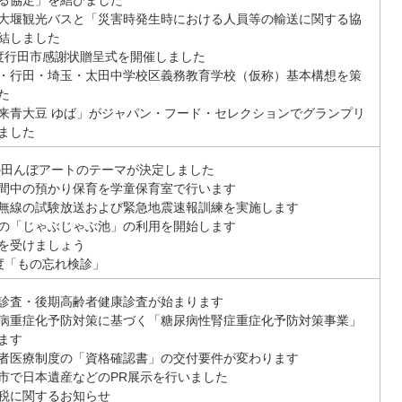
大堰観光バスと「災害時発生時における人員等の輸送に関する協
結しました
度行田市感謝状贈呈式を開催しました
・行田・埼玉・太田中学校区義務教育学校（仮称）基本構想を策
た
来青大豆 ゆば」がジャパン・フード・セレクションでグランプリ
ました
年の田んぼアートのテーマが決定しました
間中の預かり保育を学童保育室で行います
無線の試験放送および緊急地震速報訓練を実施します
の「じゃぶじゃぶ池」の利用を開始します
を受けましょう
度「もの忘れ検診」
診査・後期高齢者健康診査が始まります
病重症化予防対策に基づく「糖尿病性腎症重症化予防対策事業」
ます
者医療制度の「資格確認書」の交付要件が変わります
市で日本遺産などのPR展示を行いました
税に関するお知らせ