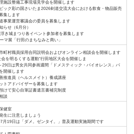
理施設整備工事現場見学会を開催します
ピック彩の国さいたま2026剣道交流大会における飲食・物品販売
募集します
道事業運営審議会の委員を募集します
知らせ（6月分）
行田浮き城まつり各イベント参加者を募集します
テーマ展「行田のまちなみと商い」
市町村職員採用合同説明会およびオンライン相談会を開催します
“社会を明るくする運動”行田地区大会を開催しま
日～29日は男女共同参画週間「ドメスティック・バイオレンス」パ
を開催します
善推進員（ヘルスメイト）養成講座
ットアドバイザーを募集します
預けて安心自筆証書遺言書補完制度
相談
保健室
発生に注意しましょう
日~7月19日は「ダメ。ゼンタイ。」普及運動実施期間です
て！図書館