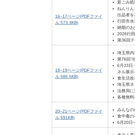
新ごみ処
ねんりん
出品者を
16~17ページ(PDFファイ
行田市水
ル:573.3KB)
納期のお
2026
第36回
埼玉県内
第76回
6月23
18~19ページ(PDFファイ
ネル展示
ル:585.5KB)
食生活改
埼玉県ネ
法務局に
各種無料
みんなの
20~21ページ(PDFファイ
食中毒の
ル:591KB)
6月20
来て！見