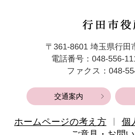
行
田
〒361-8601 埼玉県行
市
電話番号：048-556-1
役
ファクス：048-554
所
交通案内
ホームページの考え方
個
ご意見・お問