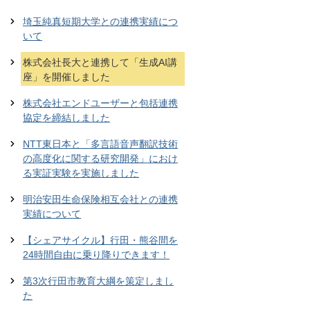
埼玉純真短期大学との連携実績につ
いて
株式会社長大と連携して「生成AI講
座」を開催しました
株式会社エンドユーザーと包括連携
協定を締結しました
NTT東日本と「多言語音声翻訳技術
の高度化に関する研究開発」におけ
る実証実験を実施しました
明治安田生命保険相互会社との連携
実績について
【シェアサイクル】行田・熊谷間を
24時間自由に乗り降りできます！
第3次行田市教育大綱を策定しまし
た