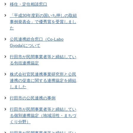
移住・定住相談窓口
「平成30年度彩の国いち押しの取組
事例発表会」で優秀賞を受賞しまし
た
公民連携総合窓口（Co-Labo
Gyoda)について
行田市が民間事業者等と締結してい
る包括連携協定
株式会社官民連携事業研究所と公民
連携の促進に関する連携協定を締結
しました
行田市の公民連携の事例
行田市が民間事業者等と締結してい
る個別連携協定（地域活性・まちづ
くり分野）