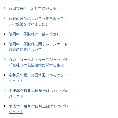
行田市移住・定住プロジェクト
行財政改革について（集中改革プラ
ンの総括を行いました）
使用料・手数料の一部を改定します
使用料・手数料に関するアンケート
調査の結果について
コカ・コーラボトラーズジャパン株
式会社との包括連携に関する協定
令和元年度川の国埼玉はつらつプロ
ジェクト
平成30年度川の国埼玉はつらつプロ
ジェクト
平成29年度川の国埼玉はつらつプロ
ジェクト