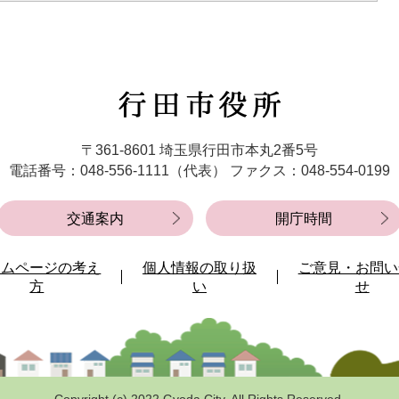
行
田
市
〒361-8601 埼玉県行田市本丸2番5号
役
電話番号：048-556-1111（代表）
ファクス：048-554-0199
所
交通案内
開庁時間
ームページの考え
個人情報の取り扱
ご意見・お問い
方
い
せ