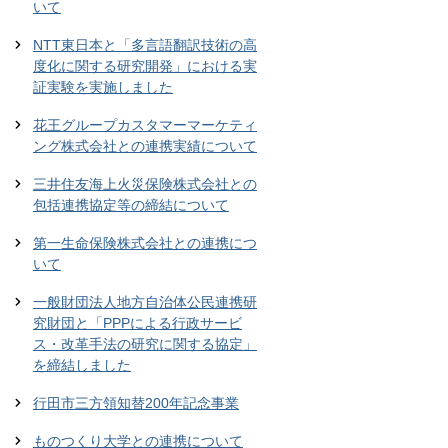
いて
NTT東日本と「多言語翻訳技術の高
度化に関する研究開発」における実
証実験を実施しました
花王グループカスタマーマーケティ
ング株式会社との連携実績について
三井住友海上火災保険株式会社との
包括連携協定等の締結について
第一生命保険株式会社との連携につ
いて
一般財団法人地方自治体公民連携研
究財団と「PPPによる行政サービ
ス・改革手法の研究に関する協定」
を締結しました
行田市三方領知替200年記念事業
ものつくり大学との連携について