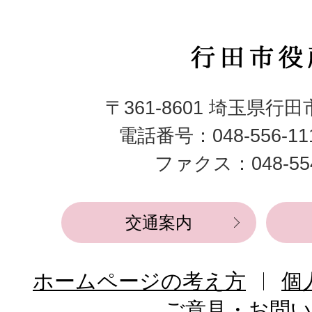
行
田
〒361-8601 埼玉県行
市
電話番号：048-556-1
役
ファクス：048-554
所
交通案内
ホームページの考え方
個
ご意見・お問