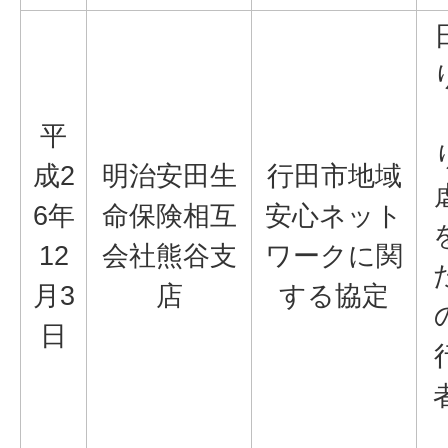
平
成2
明治安田生
行田市地域
6年
命保険相互
安心ネット
12
会社熊谷支
ワークに関
月3
店
する協定
日