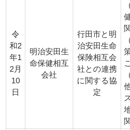
令
行田市と明
和2
治安田生命
明治安田生
年1
保険相互会
命保健相互
2月
社との連携
会社
10
に関する協
日
定