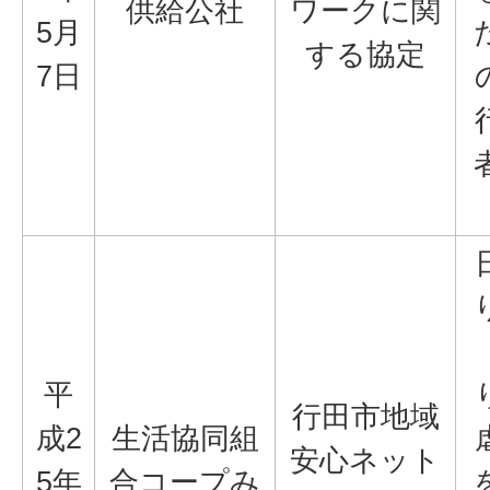
供給公社
ワークに関
5月
する協定
7日
平
行田市地域
成2
生活協同組
安心ネット
5年
合コープみ