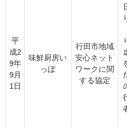
平
行田市地域
成2
味鮮厨房い
安心ネット
9年
っぽ
ワークに関
9月
する協定
1日