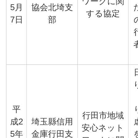
ワークに関
5月
協会北埼支
する協定
7日
部
平
行田市地域
成2
埼玉縣信用
安心ネット
5年
金庫行田支