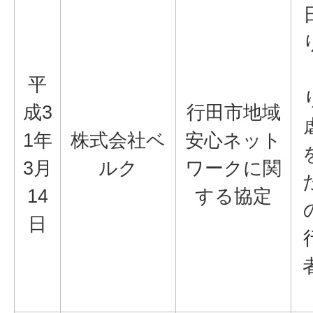
平
成3
行田市地域
1年
株式会社ベ
安心ネット
3月
ルク
ワークに関
14
する協定
日