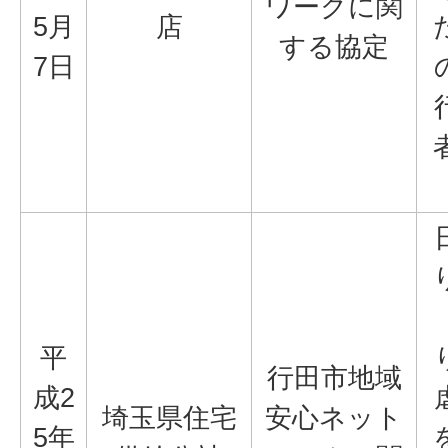
ワークに関
5月
店
する協定
7日
平
行田市地域
成2
埼玉県住宅
安心ネット
5年