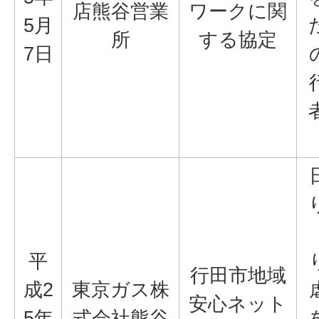
店熊谷営業
ワークに関
5月
所
する協定
7日
平
行田市地域
成2
東京ガス株
安心ネット
5年
式会社熊谷