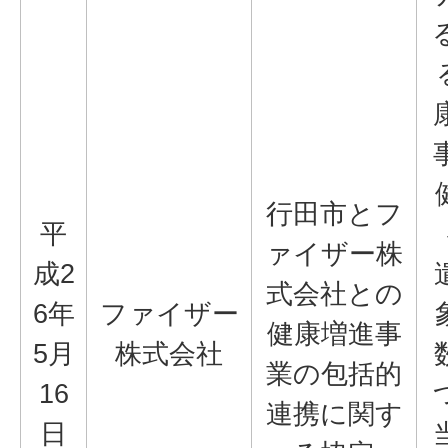
行田市とフ
平
ァイザー株
成2
式会社との
6年
ファイザー
健康増進事
5月
株式会社
業の包括的
16
連携に関す
日