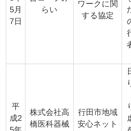
ワークに関
5月
らい
する協定
7日
平
株式会社高
行田市地域
成2
橋医科器械
安心ネット
5年