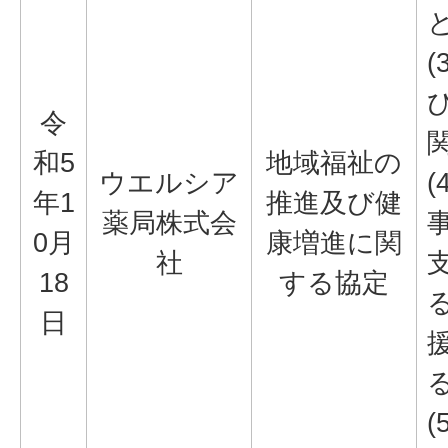
(
令
和5
地域福祉の
ウエルシア
年1
推進及び健
薬局株式会
0月
康増進に関
社
18
する協定
日