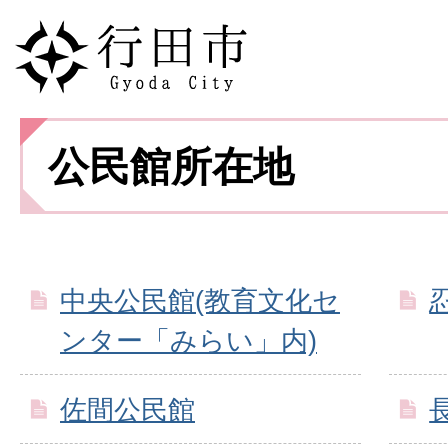
公民館所在地
中央公民館(教育文化セ
ンター「みらい」内)
佐間公民館