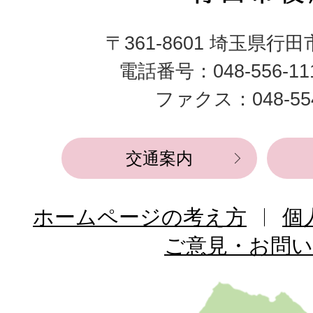
田
〒361-8601 埼玉県行
市
電話番号：048-556-1
役
ファクス：048-554
所
交通案内
ホームページの考え方
個
ご意見・お問