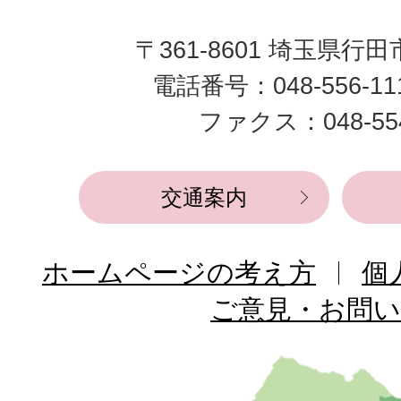
田
〒361-8601 埼玉県行
市
電話番号：048-556-1
役
ファクス：048-554
所
交通案内
ホームページの考え方
個
ご意見・お問