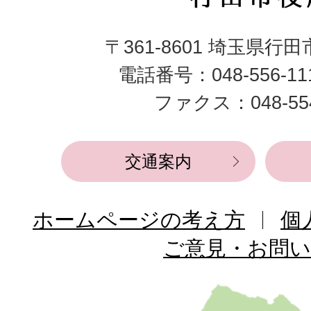
田
〒361-8601 埼玉県行
市
電話番号：048-556-1
役
ファクス：048-554
所
交通案内
ホームページの考え方
個
ご意見・お問