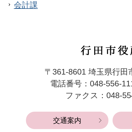
会計課
行
田
〒361-8601 埼玉県行
市
電話番号：048-556-1
役
ファクス：048-554
所
交通案内