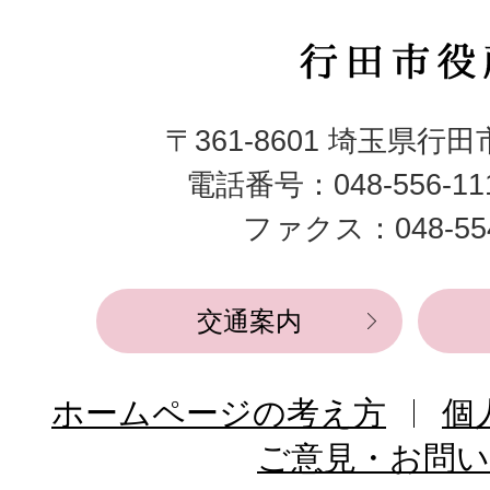
行
田
〒361-8601 埼玉県行
市
電話番号：048-556-1
役
ファクス：048-554
所
交通案内
ホームページの考え方
個
ご意見・お問