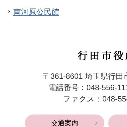
南河原公民館
行
田
〒361-8601 埼玉県行
市
電話番号：048-556-1
役
ファクス：048-554
所
交通案内