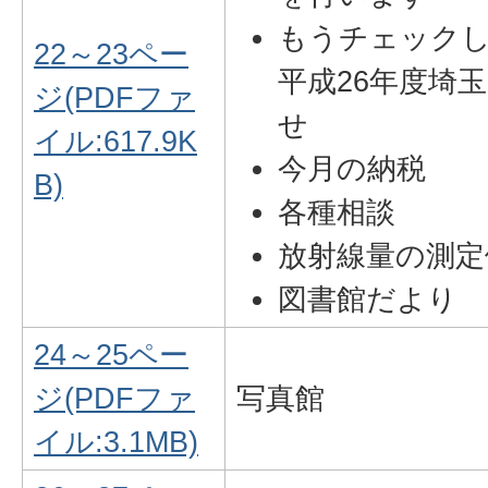
もうチェック
22～23ペー
平成26年度埼
ジ(PDFファ
せ
イル:617.9K
今月の納税
B)
各種相談
放射線量の測定
図書館だより
24～25ペー
ジ(PDFファ
写真館
イル:3.1MB)