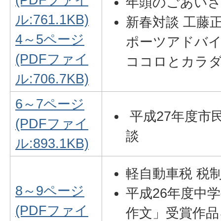
年頭のごあい
ル:761.1KB)
新春対談 工藤
4～5ページ
ポーツアドバイ
(PDFファイ
ココロとカラ
ル:706.7KB)
6～7ページ
平成27年度市
(PDFファイ
談
ル:893.1KB)
軽自動車税 税
8～9ページ
平成26年度中
(PDFファイ
作文」受賞作品