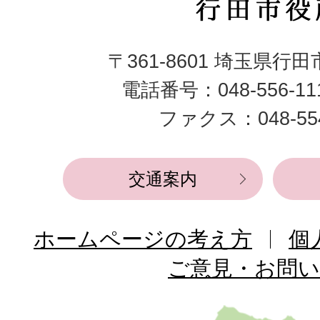
行
田
〒361-8601 埼玉県行
市
電話番号：048-556-1
役
ファクス：048-554
所
交通案内
ホームページの考え方
個
ご意見・お問