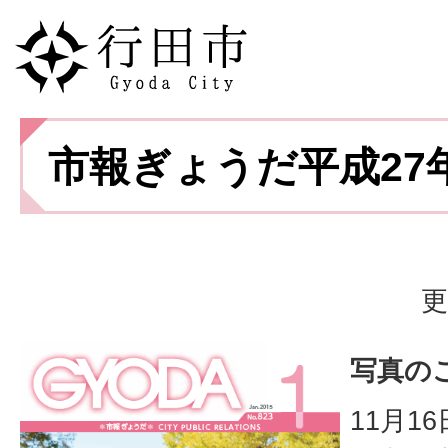
市報ぎょうだ平成27
更
写真の
11月1