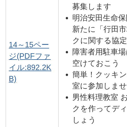
募集します
明治安田生命保
新たに「行田市
クに関する協
14～15ペー
障害者用駐車場
ジ(PDFファ
空けておこう
イル:892.2K
簡単！クッキ
B)
室に参加しま
男性料理教室 
クを作ってデ
しょう