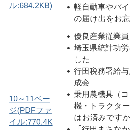
ル:684.2KB)
軽自動車やバイ
の届け出をお
優良産業従業員
埼玉県統計功労
した
行田税務署給与
成会
乗用農機具（コ
10～11ペー
機・トラクター
ジ(PDFファ
はお済みです
イル:770.4K
「行田まちなか