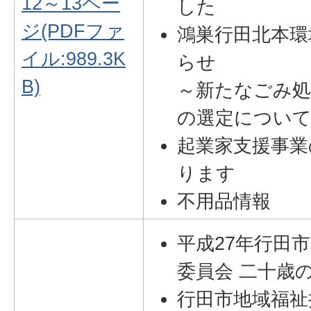
12～13ペー
した
ジ(PDFファ
鴻巣行田北本環
イル:989.3K
らせ
B)
～新たなごみ処
の選定につい
起業家支援事業
ります
不用品情報
平成27年行田
委員会 二十歳
行田市地域福祉