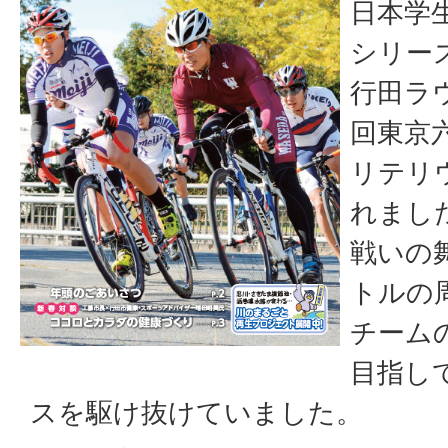
日本学
シリー
行田ラ
回東京
リテリ
れまし
戦いの
トルの
チーム
目指し
スを駆け抜けていました。