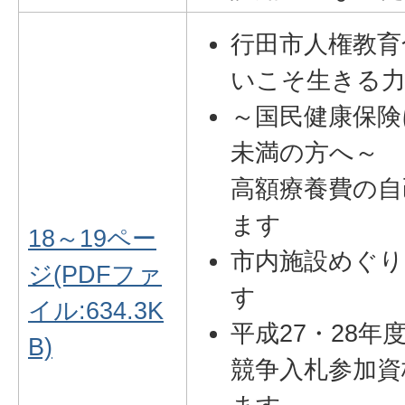
行田市人権教育
いこそ生きる
～国民健康保険
未満の方へ～
高額療養費の自
ます
18～19ペー
市内施設めぐり
ジ(PDFファ
す
イル:634.3K
平成27・28年
B)
競争入札参加資