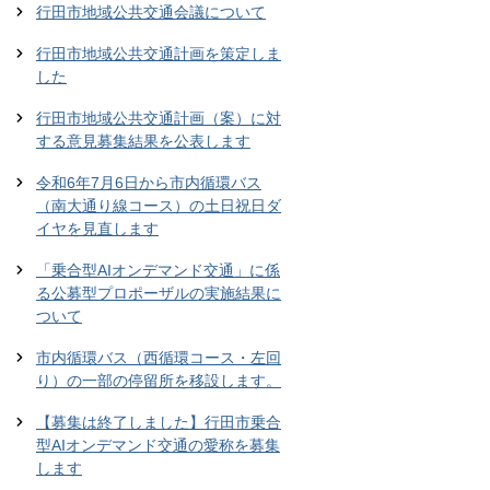
行田市地域公共交通会議について
行田市地域公共交通計画を策定しま
した
行田市地域公共交通計画（案）に対
する意見募集結果を公表します
令和6年7月6日から市内循環バス
（南大通り線コース）の土日祝日ダ
イヤを見直します
「乗合型AIオンデマンド交通」に係
る公募型プロポーザルの実施結果に
ついて
市内循環バス（西循環コース・左回
り）の一部の停留所を移設します。
【募集は終了しました】行田市乗合
型AIオンデマンド交通の愛称を募集
します