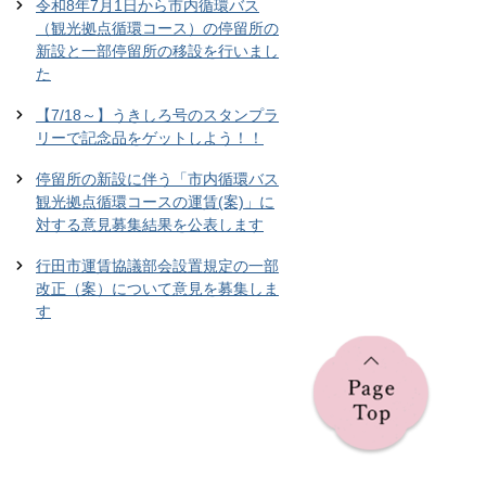
令和8年7月1日から市内循環バス
（観光拠点循環コース）の停留所の
新設と一部停留所の移設を行いまし
た
【7/18～】うきしろ号のスタンプラ
リーで記念品をゲットしよう！！
停留所の新設に伴う「市内循環バス
観光拠点循環コースの運賃(案)」に
対する意見募集結果を公表します
行田市運賃協議部会設置規定の一部
改正（案）について意見を募集しま
す