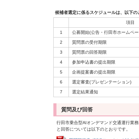
候補者選定に係るスケジュールは、以下の
項目
1
公募開始(公告・行田市ホームペー
2
質問票の受付期限
3
質問票の回答期限
4
参加申込書の提出期限
5
企画提案書の提出期限
6
選定審査(プレゼンテーション)
7
選定結果通知
質問及び回答
行田市乗合型AIオンデマンド交通運行業
と回答については以下のとおりです。