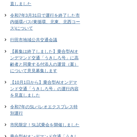
直しました
令和7年3月31日で運行を終了した市
内循環バス(東循環、北東、北西コー
ス)について
行田市地域公共交通会議
【募集は終了しました】乗合型AIオ
ンデマンド交通「うきしろ号」に高
齢者と同乗する付添人の運賃（案）
について意見募集します
【10月1日から】乗合型AIオンデマ
ンド交通「うきしろ号」の運行内容
を見直しました
令和7年のSLパレオエクスプレス特
別運行
市民限定！SL試乗会を開催しました
乗合型AIオンデマンド交通「うきし