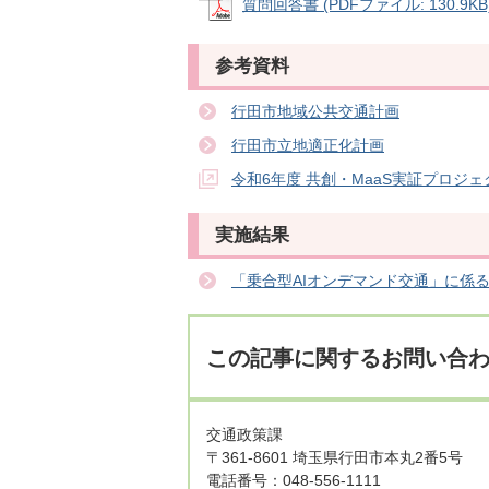
質問回答書 (PDFファイル: 130.9KB
参考資料
行田市地域公共交通計画
行田市立地適正化計画
令和6年度 共創・MaaS実証プロジ
実施結果
「乗合型AIオンデマンド交通」に係
この記事に関するお問い合
交通政策課
〒361-8601 埼玉県行田市本丸2番5号
電話番号：048-556-1111