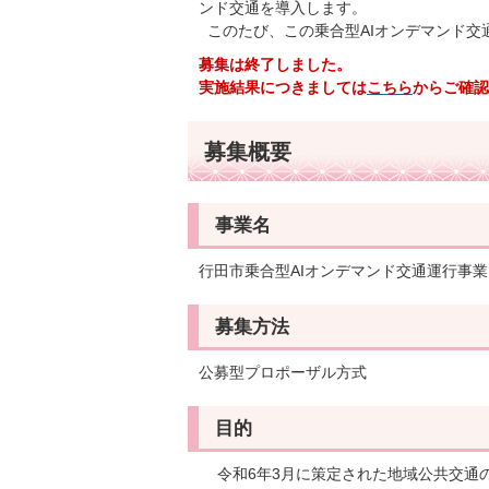
ンド交通を導入します。
このたび、この乗合型AIオンデマンド交
募集は終了しました。
実施結果につきましては
こちら
からご確認
募集概要
事業名
行田市乗合型AIオンデマンド交通運行事業
募集方法
公募型プロポーザル方式
目的
令和6年3月に策定された地域公共交通