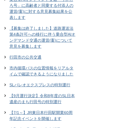
ろ号」に高齢者と同乗する付添人の
運賃(案)に対する意見募集結果を公
表します
【募集は終了しました】道路運送法
第4条許可への移行に伴う乗合型AIオ
ンデマンド交通の運賃(案)について
意見を募集します
行田市の公共交通
市内循環バスの位置情報をリアルタ
イムで確認できるようになりました
SLパレオエクスプレスの特別運行
【9月運行決定】令和8年度のSL日本
遺産のまち行田号の特別運行
【7/1～】JR東日本行田駅開業60周
年記念イベントを開催します