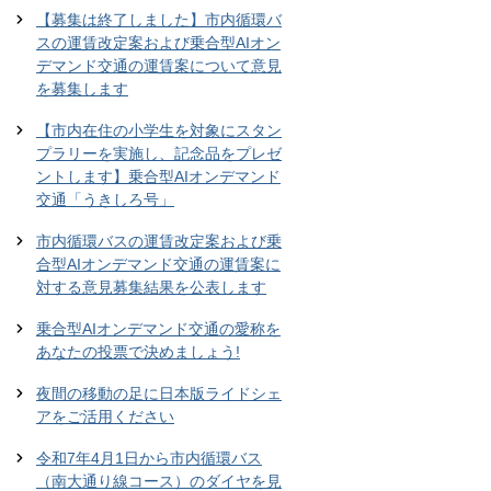
【募集は終了しました】市内循環バ
スの運賃改定案および乗合型AIオン
デマンド交通の運賃案について意見
を募集します
【市内在住の小学生を対象にスタン
プラリーを実施し、記念品をプレゼ
ントします】乗合型AIオンデマンド
交通「うきしろ号」
市内循環バスの運賃改定案および乗
合型AIオンデマンド交通の運賃案に
対する意見募集結果を公表します
乗合型AIオンデマンド交通の愛称を
あなたの投票で決めましょう!
夜間の移動の足に日本版ライドシェ
アをご活用ください
令和7年4月1日から市内循環バス
（南大通り線コース）のダイヤを見