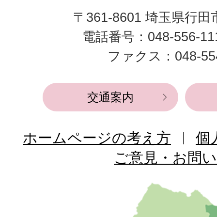
田
〒361-8601 埼玉県行
市
電話番号：048-556-1
役
ファクス：048-554
所
交通案内
ホームページの考え方
個
ご意見・お問