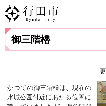
御三階櫓
更
かつての御三階櫓は、現在の
水城公園付近にあたる位置に