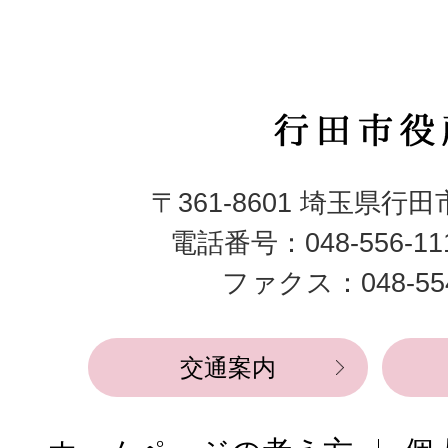
行
田
〒361-8601 埼玉県行
市
電話番号：048-556-1
役
ファクス：048-554
所
交通案内