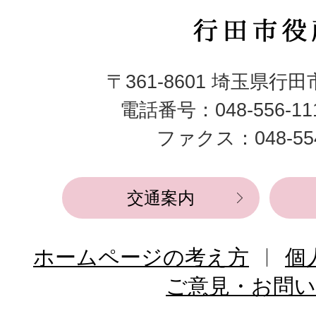
行
田
〒361-8601 埼玉県行
市
電話番号：048-556-1
役
ファクス：048-554
所
交通案内
ホームページの考え方
個
ご意見・お問