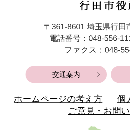
行
田
〒361-8601 埼玉県行
市
電話番号：048-556-1
役
ファクス：048-554
所
交通案内
ホームページの考え方
個
ご意見・お問