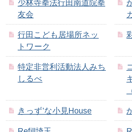
少林寺拳法行田南道院拳
友会
行田こども居場所ネッ
彩
トワーク
特定非営利活動法人みち
しるべ
きっず’な小見House
Refill埼玉
R