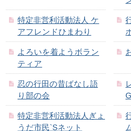
特定非営利活動法人 ケ
アフレンドひまわり
よろいを着ようボラン
ティア
忍の行田の昔ばなし語
り部の会
G
特定非営利活動法人ぎょ
うだ市民`Sネット