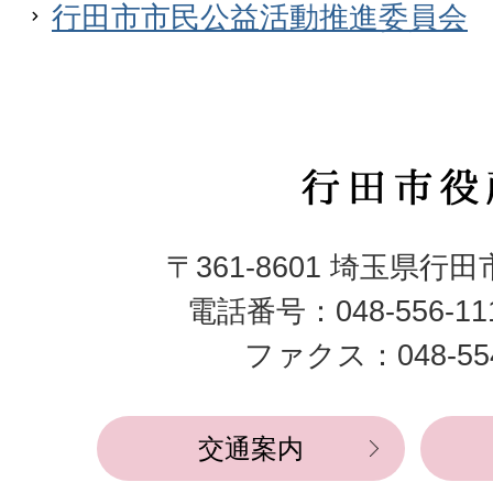
行田市市民公益活動推進委員会
行
田
〒361-8601 埼玉県行
市
電話番号：048-556-1
役
ファクス：048-554
所
交通案内