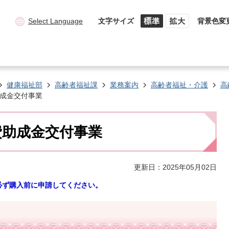
Select Language
文字サイズ
背景色変
健康福祉部
高齢者福祉課
業務案内
高齢者福祉・介護
高
成金交付事業
費助成金交付事業
更新日：2025年05月02日
必ず購入前に申請してください。