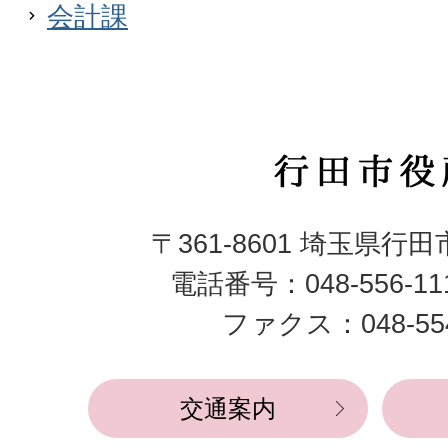
会計課
行
田
〒361-8601 埼玉県行
市
電話番号：048-556-1
役
ファクス：048-554
所
交通案内