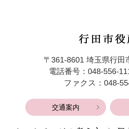
行
田
〒361-8601 埼玉県行
市
電話番号：048-556-1
役
ファクス：048-554
所
交通案内