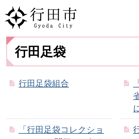
行田足袋
行田足袋組合
「行田足袋コレクショ