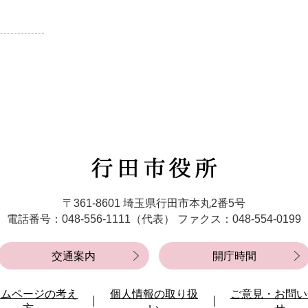
行
田
市
〒361-8601 埼玉県行田市本丸2番5号
役
電話番号：048-556-1111（代表）
ファクス：048-554-0199
所
交通案内
開庁時間
ームページの考え
個人情報の取り扱
ご意見・お問い