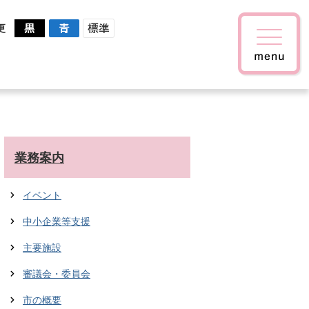
更
業務案内
イベント
中小企業等支援
主要施設
審議会・委員会
市の概要