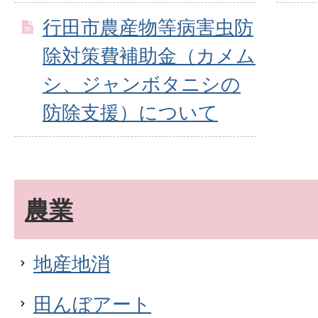
行田市農産物等病害虫防
除対策費補助金（カメム
シ、ジャンボタニシの
防除支援）について
農業
地産地消
田んぼアート