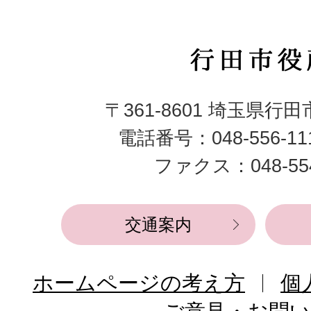
行
田
〒361-8601 埼玉県行
市
電話番号：048-556-1
役
ファクス：048-554
所
交通案内
ホームページの考え方
個