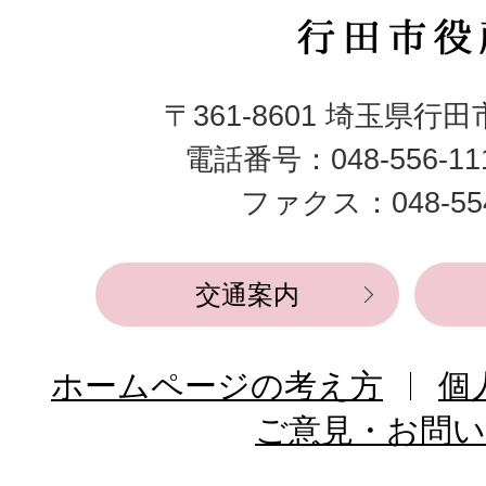
行
田
〒361-8601 埼玉県行
市
電話番号：048-556-1
役
ファクス：048-554
所
交通案内
ホームページの考え方
個
ご意見・お問