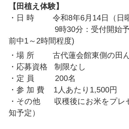
【田植え体験】
・日 時 令和8年6月14日（日
9時30分：受付開始予定～
前中1～2時間程度)
・場 所 古代蓮会館東側の田
・応募資格 制限なし
・定 員 200名
・参 加 費 1人あたり1,500円
・その他 収穫後にお米をプレゼ
知予定）