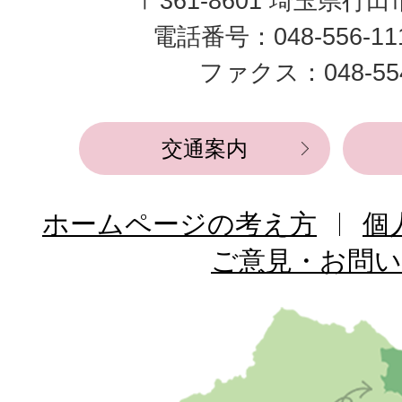
〒361-8601 埼玉県行
市
電話番号：048-556-1
役
ファクス：048-554
所
交通案内
ホームページの考え方
個
ご意見・お問