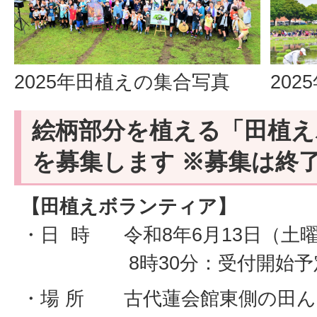
2025年田植えの集合写真
20
絵柄部分を植える「田植え
を募集します ※募集は終
【田植えボランティア】
・日 時 令和8年6月13日（土
8時30分：受付開始予定
・場 所 古代蓮会館東側の田ん