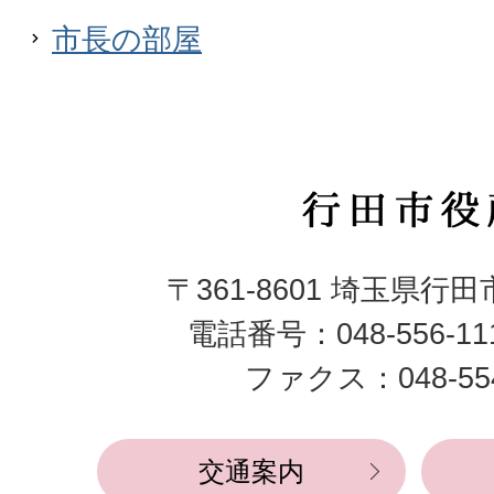
市長の部屋
行
田
〒361-8601 埼玉県行
市
電話番号：048-556-1
役
ファクス：048-554
所
交通案内