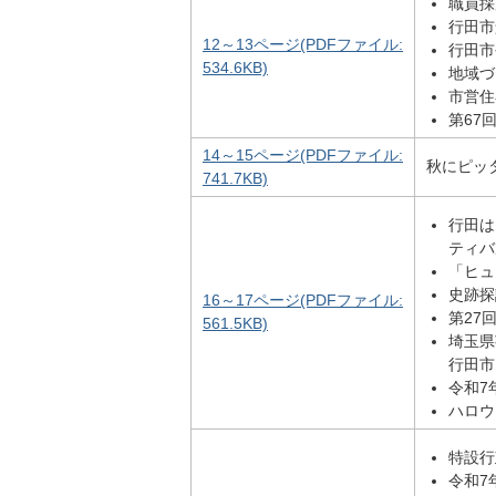
職員採
行田市
12～13ページ(PDFファイル:
行田市
534.6KB)
地域づ
市営住
第67
14～15ページ(PDFファイル:
秋にピッ
741.7KB)
行田は
ティバ
「ヒュ
史跡探
16～17ページ(PDFファイル:
第27
561.5KB)
埼玉県
行田市
令和7
ハロウ
特設行
令和7