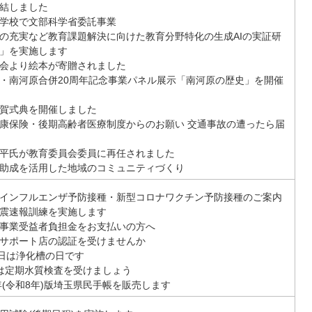
結しました
学校で文部科学省委託事業
の充実など教育課題解決に向けた教育分野特化の生成AIの実証研
」を実施します
会より絵本が寄贈されました
・南河原合併20周年記念事業パネル展示「南河原の歴史」を開催
賀式典を開催しました
康保険・後期高齢者医療制度からのお願い 交通事故の遭ったら届
平氏が教育委員会委員に再任されました
助成を活用した地域のコミュニティづくり
インフルエンザ予防接種・新型コロナワクチン予防接種のご案内
震速報訓練を実施します
事業受益者負担金をお支払いの方へ
サポート店の認証を受けませんか
1日は浄化槽の日です
は定期水質検査を受けましょう
6年(令和8年)版埼玉県民手帳を販売します