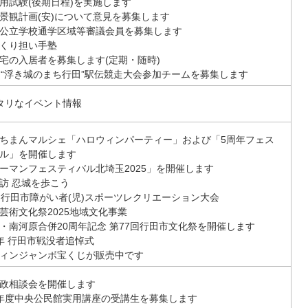
用試験(後期日程)を実施します
景観計画(安)について意見を募集します
公立学校通学区域等審議会員を募集します
くり担い手塾
宅の入居者を募集します(定期・随時)
回“浮き城のまち行田”駅伝競走大会参加チームを募集します
タリなイベント情報
ちまんマルシェ「ハロウィンパーティー」および「5周年フェス
ル」を開催します
ーマンフェスティバル北埼玉2025」を開催します
訪 忍城を歩こう
回行田市障がい者(児)スポーツレクリエーション大会
芸術文化祭2025地域文化事業
・南河原合併20周年記念 第77回行田市文化祭を開催します
年 行田市戦没者追悼式
ィンジャンボ宝くじが販売中です
政相談会を開催します
年度中央公民館実用講座の受講生を募集します