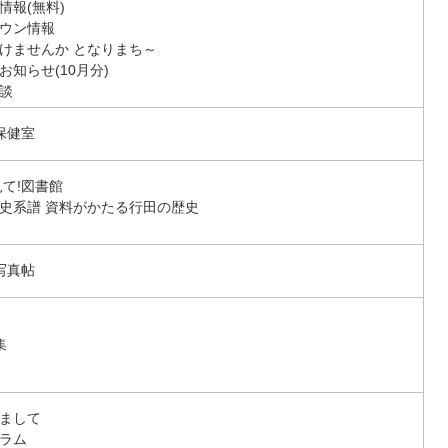
情報(無料)
ウン情報
けませんか となりまち～
お知らせ(10月分)
談
保健室
見て!図書館
史系譜 資料がかたる行田の歴史
写真帖
集
まして
ラム