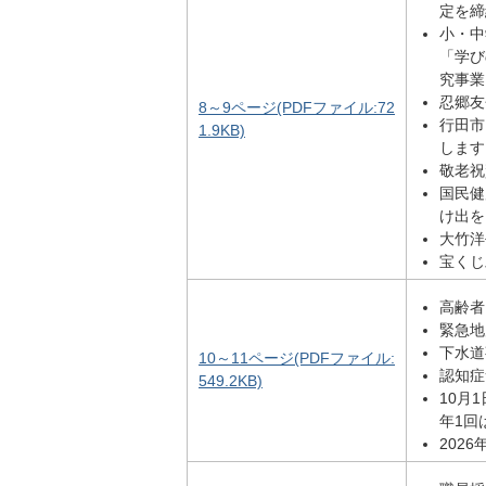
定を締
小・中
「学び
究事業
忍郷友
8～9ページ(PDFファイル:72
行田市
1.9KB)
します
敬老祝
国民健
け出を
大竹洋
宝くじ
高齢者
緊急地
下水道
10～11ページ(PDFファイル:
認知症
549.2KB)
10月
年1回
202