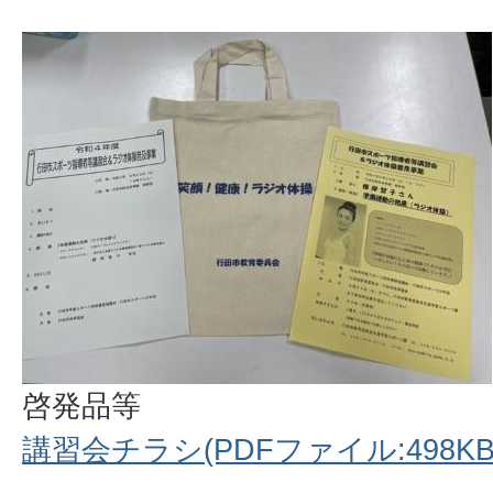
啓発品等
講習会チラシ(PDFファイル:498KB