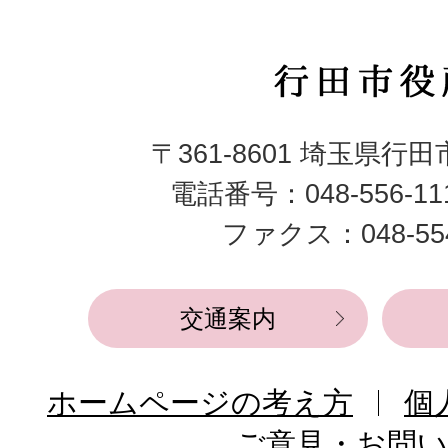
行
田
〒361-8601 埼玉県行
市
電話番号：048-556-1
役
ファクス：048-554
所
交通案内
ホームページの考え方
個
ご意見・お問