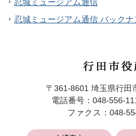
忍城ミュージアム通信
忍城ミュージアム通信 バックナ
行
田
〒361-8601 埼玉県行
市
電話番号：048-556-1
役
ファクス：048-554
所