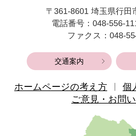
田
〒361-8601 埼玉県行
市
電話番号：048-556-1
役
ファクス：048-554
所
交通案内
ホームページの考え方
個
ご意見・お問