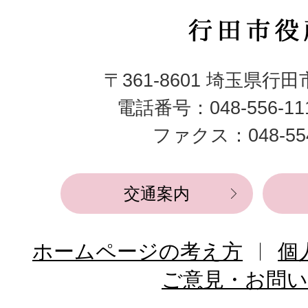
行
田
〒361-8601 埼玉県行
市
電話番号：048-556-1
役
ファクス：048-554
所
交通案内
ホームページの考え方
個
ご意見・お問