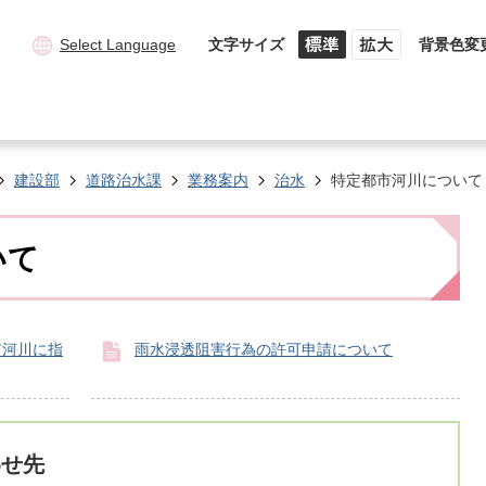
Select Language
文字サイズ
背景色変
建設部
道路治水課
業務案内
治水
特定都市河川について
いて
市河川に指
雨水浸透阻害行為の許可申請について
わせ先