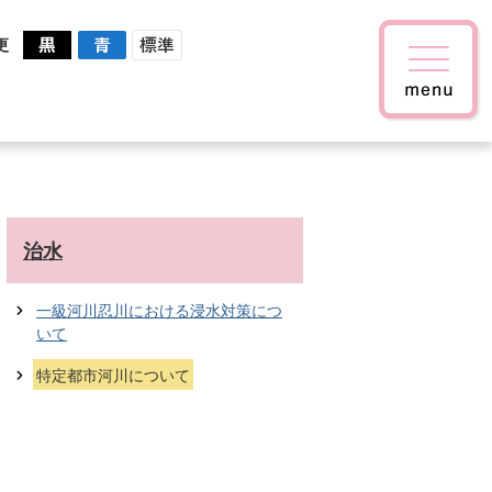
更
治水
一級河川忍川における浸水対策につ
いて
特定都市河川について