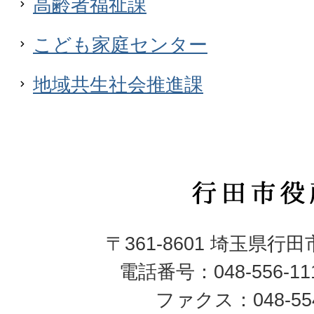
高齢者福祉課
こども家庭センター
地域共生社会推進課
行
田
〒361-8601 埼玉県行
市
電話番号：048-556-1
役
ファクス：048-554
所