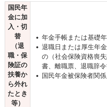
国民年
金に加
入・切
替
年金手帳または基礎年
（退
退職日または厚生年
職・保
の（社会保険資格喪失
険証の
書、離職票、退職辞令
扶養か
国民年金被保険者関係
ら外れ
たとき
等）