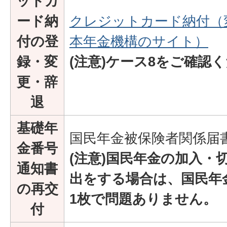
ットカ
ード納
クレジットカード納付（
付の登
本年金機構のサイト）
録・変
(注意)ケース8をご確認
更・辞
退
基礎年
国民年金被保険者関係届
金番号
(注意)国民年金の加入・
通知書
出をする場合は、国民年
の再交
1枚で問題ありません。
付