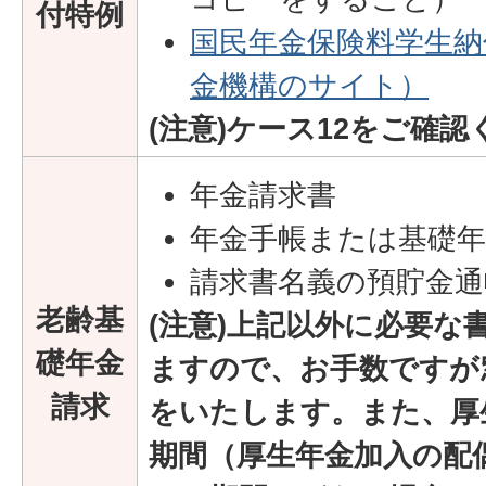
付特例
国民年金保険料学生納
金機構のサイト）
(注意)ケース12をご確
年金請求書
年金手帳または基礎年
請求書名義の預貯金通
老齢基
(注意)
上記以外に必要な
礎年金
ますので、お手数ですが
請求
をいたします。また、厚
期間（厚生年金加入の配