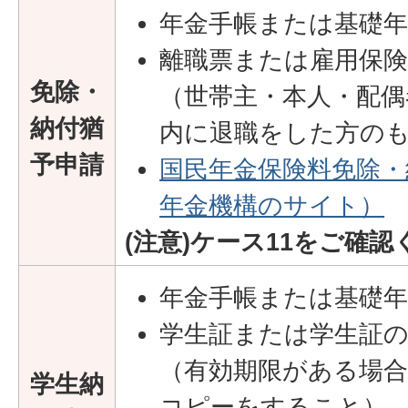
年金手帳または基礎年
離職票または雇用保険
免除・
（世帯主・本人・配偶
納付猶
内に退職をした方の
予申請
国民年金保険料免除・
年金機構のサイト）
(注意)ケース11をご確
年金手帳または基礎年
学生証または学生証
（有効期限がある場
学生納
コピーをすること）