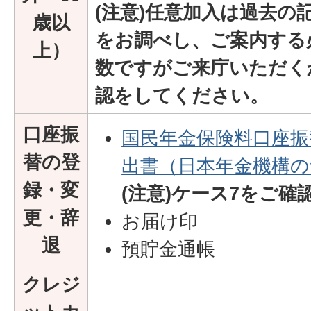
(注意)
任意加入は過去の
歳以
をお調べし、ご案内する
上）
数ですがご来庁いただく
認をしてください。
口座振
国民年金保険料口座振
替の登
出書（日本年金機構の
録・変
(注意)ケース7をご確
更・辞
お届け印
退
預貯金通帳
クレジ