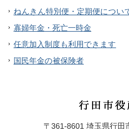
ねんきん特別便・定期便につい
寡婦年金・死亡一時金
任意加入制度も利用できます
国民年金の被保険者
行
田
〒361-8601 埼玉県行
市