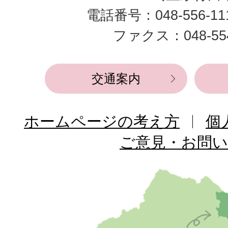
電話番号：048-556-1
役
ファクス：048-554
所
交通案内
ホームページの考え方
個
ご意見・お問