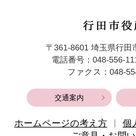
行
田
〒361-8601 埼玉県行
市
電話番号：048-556-1
役
ファクス：048-554
所
交通案内
ホームページの考え方
個
ご意見・お問