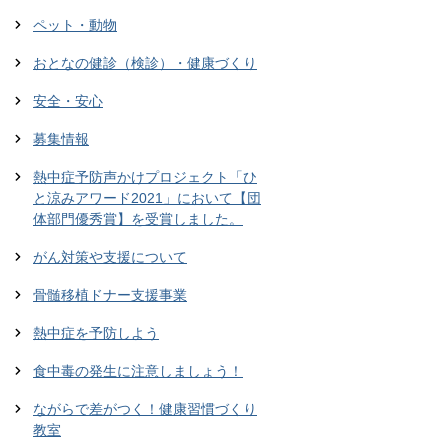
ペット・動物
おとなの健診（検診）・健康づくり
安全・安心
募集情報
熱中症予防声かけプロジェクト「ひ
と涼みアワード2021」において【団
体部門優秀賞】を受賞しました。
がん対策や支援について
骨髄移植ドナー支援事業
熱中症を予防しよう
食中毒の発生に注意しましょう！
ながらで差がつく！健康習慣づくり
教室