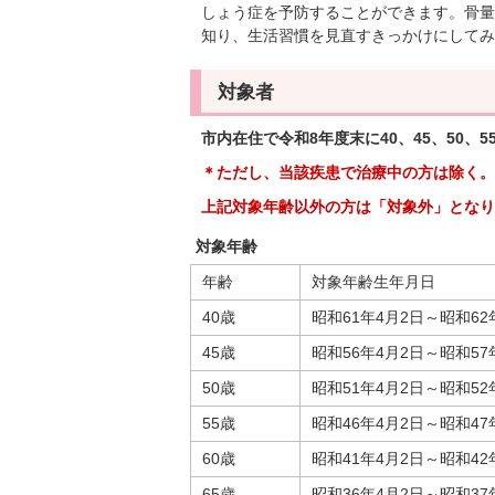
しょう症を予防することができます。骨量
知り、生活習慣を見直すきっかけにしてみ
対象者
市内在住で令和8年度末に40、45、50、5
＊ただし、当該疾患で治療中の方は除く。
上記対象年齢以外の方は「対象外」となり
対象年齢
年齢
対象年齢生年月日
40歳
昭和61年4月2日～昭和6
45歳
昭和56年4月2日～昭和5
50歳
昭和51年4月2日～昭和5
55歳
昭和46年4月2日～昭和4
60歳
昭和41年4月2日～昭和4
65歳
昭和36年4月2日～昭和3