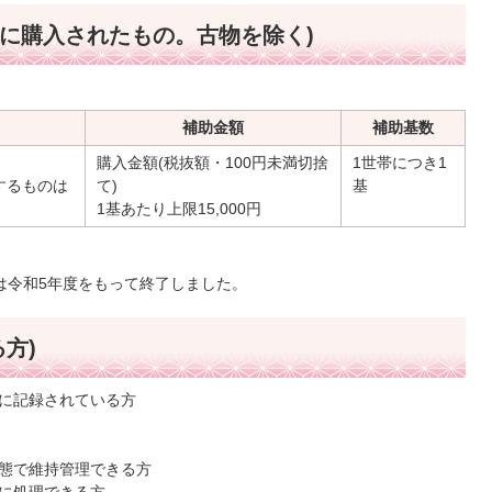
降に購入されたもの。古物を除く)
補助金額
補助基数
購入金額(税抜額・100円未満切捨
1世帯につき1
するものは
て)
基
1基あたり上限15,000円
は令和5年度をもって終了しました。
方)
に記録されている方
態で維持管理できる方