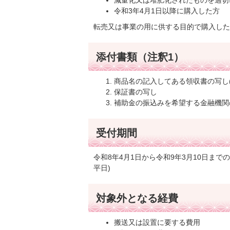
減量化又は堆肥化されたものを適切
令和3年4月1日以降に購入した方
転売又は事業の用に供する目的で購入した
添付書類（注釈1）
商品名の記入してある領収書の写し
保証書の写し
補助金の振込みを希望する金融機関
受付期間
令和8年4月1日から令和9年3月10日まで
平日)
対象外となる経費
搬送又は設置に要する費用