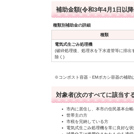
補助金額(令和3年4月1日以
種類別補助金の詳細
種類
電気式生ごみ処理機
(破砕処理後、処理水を下水道管等に排出
除く)
※コンポスト容器・EMボカシ容器の補助
対象者(次のすべてに該当する
市内に居住し、本市の住民基本台帳
世帯主の方
市税を完納している方
電気式生ごみ処理機を常に良好な状