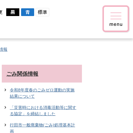
更
情報
ごみ関係情報
令和8年度春のごみゼロ運動の実施
結果について
「災害時における消毒活動等に関す
る協定」を締結しました
行田市一般廃棄物(ごみ)処理基本計
画