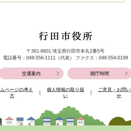
行
田
市
〒361-8601 埼玉県行田市本丸2番5号
役
電話番号：048-556-1111（代表）
ファクス：048-554-0199
所
交通案内
開庁時間
ームページの考え
個人情報の取り扱
ご意見・お問い
方
い
せ