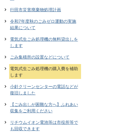
行田市災害廃棄物処理計画
令和7年度秋のごみゼロ運動の実施
結果について
電気式生ごみ処理機の無料貸出しを
します
ごみ集積所の設置などについて
電気式生ごみ処理機の購入費を補助
します
小針クリーンセンターの電話などが
復旧しました
【ごみ出しが困難な方へ】ふれあい
収集をご利用ください
リチウムイオン電池等は市役所等で
も回収できます