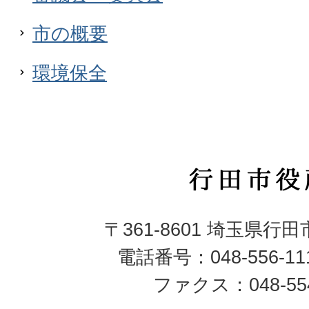
市の概要
環境保全
行
田
〒361-8601 埼玉県行
市
電話番号：048-556-1
役
ファクス：048-554
所