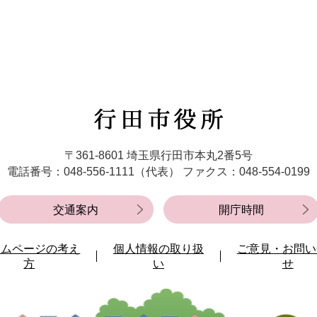
行
田
市
〒361-8601 埼玉県行田市本丸2番5号
役
電話番号：048-556-1111（代表）
ファクス：048-554-0199
所
交通案内
開庁時間
ームページの考え
個人情報の取り扱
ご意見・お問い
方
い
せ