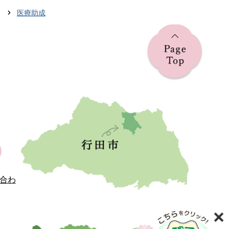
医療助成
合わ