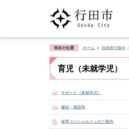
現在の位置
ホーム
目的別で探す
育児（未就学児）
サポート（未就学児）
健診・相談等
保育コンシェルジュのご案内