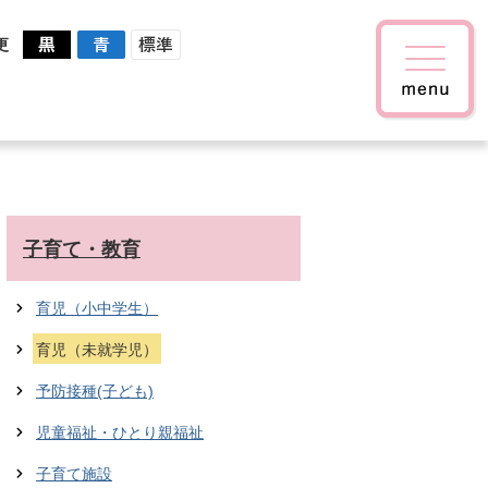
更
子育て・教育
育児（小中学生）
育児（未就学児）
予防接種(子ども)
児童福祉・ひとり親福祉
子育て施設